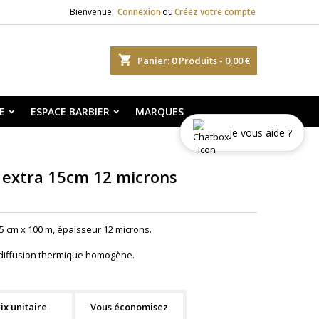
Bienvenue,
Connexion
ou
Créez votre compte
shopping_cart
Panier:
0
Produits - 0,00 €
E
ESPACE BARBIER
MARQUES
Je vous aide ?
 extra 15cm 12 microns
5 cm x 100 m, épaisseur 12 microns.
 diffusion thermique homogène.
ix unitaire
Vous économisez