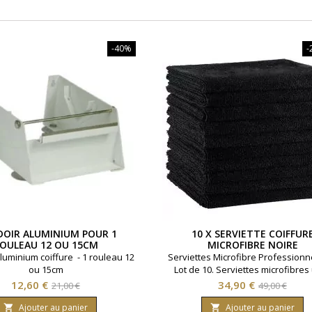
-40%
-
DOIR ALUMINIUM POUR 1
10 X SERVIETTE COIFFUR
OULEAU 12 OU 15CM
MICROFIBRE NOIRE
luminium coiffure - 1 rouleau 12
Serviettes Microfibre Professionne
ou 15cm
Lot de 10. Serviettes microfibres 
absorbantes idéales pour les sal
Prix
Prix
Prix
Prix
12,60 €
34,90 €
21,00 €
49,00 €
coiffure. Légères et à séchage ra
de
de
elles essorent les cheveux effica
Ajouter au panier
Ajouter au panier

