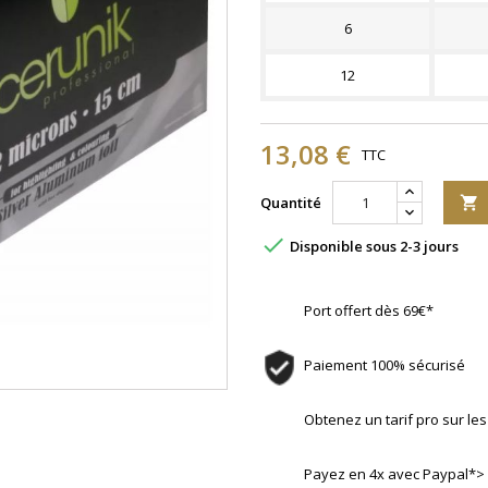
6
12
13,08 €
TTC
Quantité


Disponible sous 2-3 jours
Port offert dès 69€*
Paiement 100% sécurisé
Obtenez un tarif pro sur l
Payez en 4x avec Paypal*>