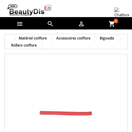
0



shopping_cart
Matériel coiffure
Accessoires coiffure
Bigoudis
Rollers coiffure