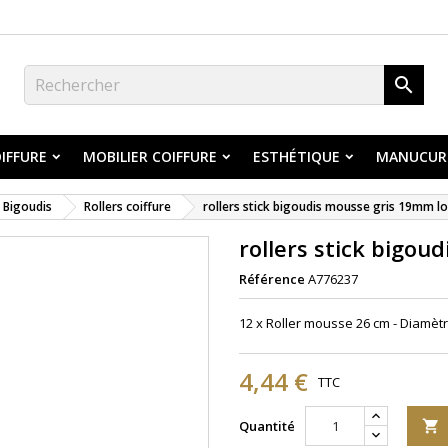

IFFURE
MOBILIER COIFFURE
ESTHÉTIQUE
MANUCUR
Bigoudis
Rollers coiffure
rollers stick bigoudis mousse gris 19mm 
rollers stick bigo
Référence
A776237
12 x Roller mousse 26 cm - Diamètre
4,44 €
TTC
Quantité
