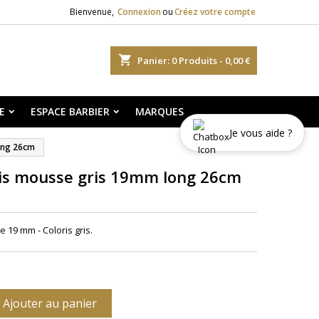
Bienvenue,
Connexion
ou
Créez votre compte
shopping_cart
Panier:
0
Produits - 0,00 €
E
ESPACE BARBIER
MARQUES
Je vous aide ?
long 26cm
udis mousse gris 19mm long 26cm
 19 mm - Coloris gris.
Ajouter au panier