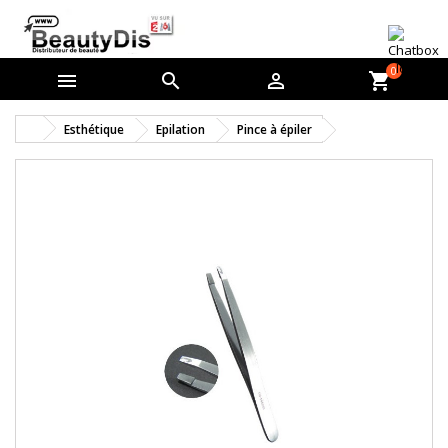
0



shopping_cart
Esthétique
Epilation
Pince à épiler