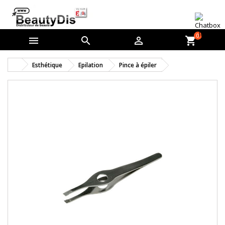
0



shopping_cart
Esthétique
Epilation
Pince à épiler