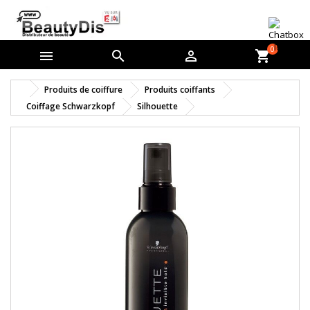
0



shopping_cart
Produits de coiffure
Produits coiffants
Coiffage Schwarzkopf
Silhouette