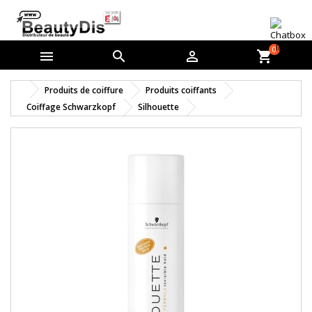
0



shopping_cart
Produits de coiffure
Produits coiffants
Coiffage Schwarzkopf
Silhouette