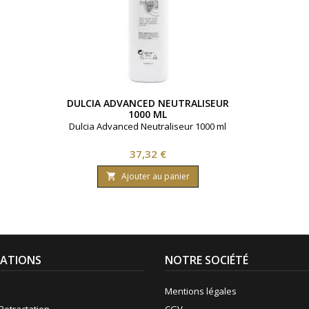
DULCIA ADVANCED NEUTRALISEUR
1000 ML
Dulcia Advanced Neutraliseur 1000 ml
Prix
37,32 €
Ajouter au panier

ATIONS
NOTRE SOCIÉTÉ
Mentions légales