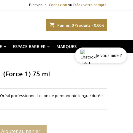
Bienvenue,
Connexion
ou
Créez votre compte
shopping_cart
Panier:
0
Produits - 0,00 €
E
ESPACE BARBIER
MARQUES
Je vous aide ?
 (Force 1) 75 ml
l'Oréal professionnel Lotion de permanente longue durée
Ajouter au panier