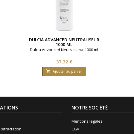
DULCIA ADVANCED NEUTRALISEUR
1000 ML
Dulcia Advanced Neutraliseur 1000 ml
Prix
37,32 €
Ajouter au panier

ATIONS
NOTRE SOCIÉTÉ
Mentions légales
Retractation
CGV