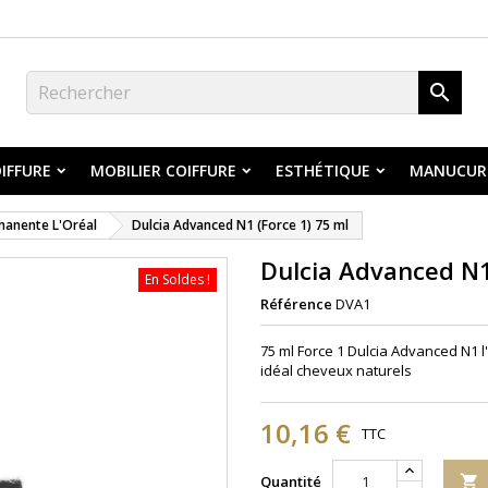

IFFURE
MOBILIER COIFFURE
ESTHÉTIQUE
MANUCUR
manente L'Oréal
Dulcia Advanced N1 (Force 1) 75 ml
Dulcia Advanced N1
En Soldes !
Référence
DVA1
75 ml Force 1 Dulcia Advanced N1 
idéal cheveux naturels
10,16 €
TTC
Quantité
