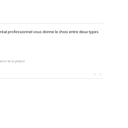
Oréal professionnel vous donne le choix entre deux types
ervir de ce produit.
<
>