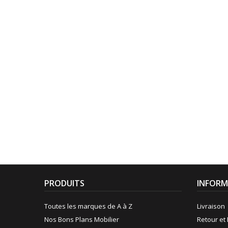
PRODUITS
INFORM
Toutes les marques de A à Z
Livraison
Nos Bons Plans Mobilier
Retour et 