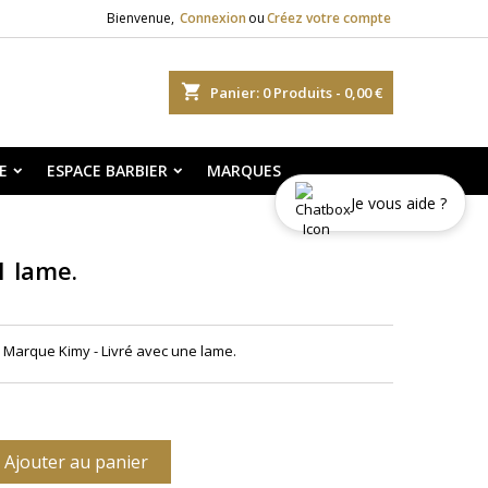
Bienvenue,
Connexion
ou
Créez votre compte
shopping_cart
Panier:
0
Produits - 0,00 €
E
ESPACE BARBIER
MARQUES
Je vous aide ?
1 lame.
- Marque Kimy - Livré avec une lame.
Ajouter au panier