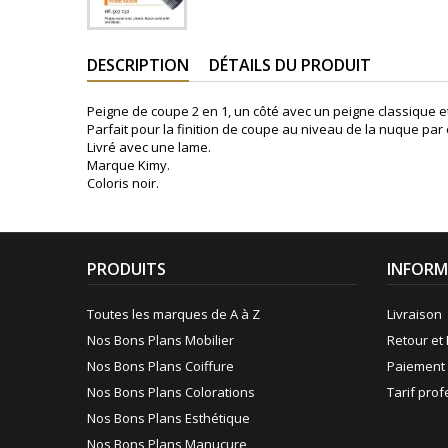
DESCRIPTION
DÉTAILS DU PRODUIT
Peigne de coupe 2 en 1, un côté avec un peigne classique et
Parfait pour la finition de coupe au niveau de la nuque par
Livré avec une lame.
Marque Kimy.
Coloris noir.
PRODUITS
INFORM
Toutes les marques de A à Z
Livraison
Nos Bons Plans Mobilier
Retour et 
Nos Bons Plans Coiffure
Paiement 
Nos Bons Plans Colorations
Tarif pro
Nos Bons Plans Esthétique
Nos Bons Plans Manucure