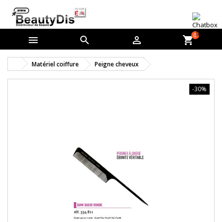
0



shopping_cart
Matériel coiffure
Peigne cheveux
-30%