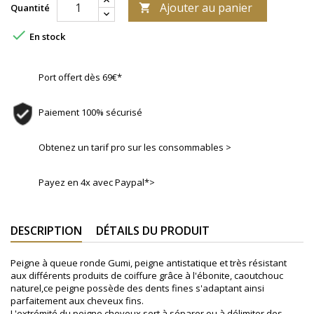
Ajouter au panier
Quantité


En stock
Port offert dès 69€*
Paiement 100% sécurisé
Obtenez un tarif pro sur les consommables >
Payez en 4x avec Paypal*>
DESCRIPTION
DÉTAILS DU PRODUIT
Peigne à queue ronde Gumi, peigne antistatique et très résistant
aux différents produits de coiffure grâce à l'ébonite, caoutchouc
naturel,ce peigne possède des dents fines s'adaptant ainsi
parfaitement aux cheveux fins.
L'extrémité du peigne cheveux sert à séparer ou à délimiter des