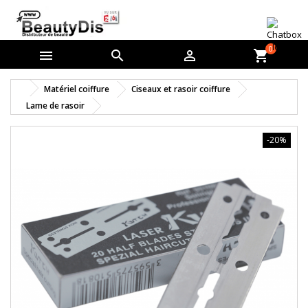
0



shopping_cart
Matériel coiffure
Ciseaux et rasoir coiffure
Lame de rasoir
-20%