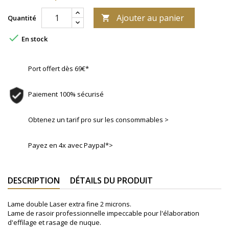
Ajouter au panier
Quantité


En stock
Port offert dès 69€*
Paiement 100% sécurisé
Obtenez un tarif pro sur les consommables >
Payez en 4x avec Paypal*>
DESCRIPTION
DÉTAILS DU PRODUIT
Lame double Laser extra fine 2 microns.
Lame de rasoir professionnelle impeccable pour l'élaboration
d'effilage et rasage de nuque.