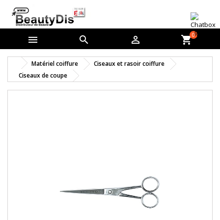
0



shopping_cart
Matériel coiffure
Ciseaux et rasoir coiffure
Ciseaux de coupe