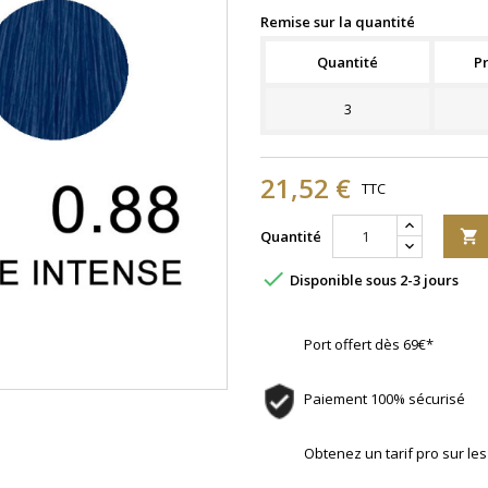
Remise sur la quantité
Quantité
Pr
3
21,52 €
TTC
Quantité


Disponible sous 2-3 jours
Port offert dès 69€*
Paiement 100% sécurisé
Obtenez un tarif pro sur l