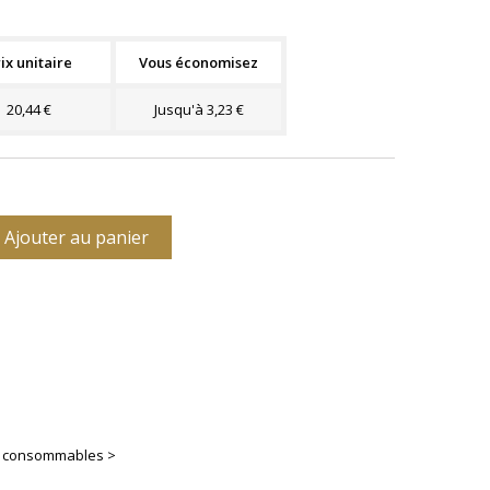
ix unitaire
Vous économisez
20,44 €
Jusqu'à 3,23 €
Ajouter au panier
es consommables >