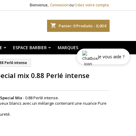
Bienvenue,
Connexion
ou
Créez votre compte
shopping_cart
Panier:
0
Produits - 0,00 €
E
ESPACE BARBIER
MARQUES
Je vous aide ?
88 Perlé intense
ecial mix 0.88 Perlé intense
 Special Mix
- 0.88 Perlé intense.
eveux blancs avec un mélange contenant une nuance Pure
ureté.