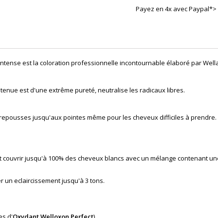
Payez en 4x avec Paypal*>
 intense
est la coloration professionnelle incontournable élaboré par Well
tenue est d'une extrême pureté, neutralise les radicaux libres.
 repousses jusqu'aux pointes même pour les cheveux difficiles à prendre.
peut couvrir jusqu'à 100% des cheveux blancs avec un mélange contenant u
r un eclaircissement jusqu'à 3 tons.
es d'
Oxydant Welloxon Perfect
).