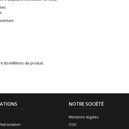
tes.
s.
uverture.
60 millilitres de produit.
ATIONS
NOTRE SOCIÉTÉ
Mentions légales
Retractation
CGV