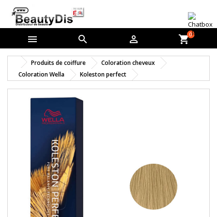
0



shopping_cart
Produits de coiffure
Coloration cheveux
Coloration Wella
Koleston perfect