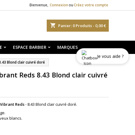
Bienvenue,
Connexion
ou
Créez votre compte
shopping_cart
Panier:
0
Produits - 0,00 €
E
ESPACE BARBIER
MARQUES
Je vous aide ?
.43 Blond clair cuivré doré
brant Reds 8.43 Blond clair cuivré
 Vibrant Reds
- 8.43 Blond clair cuivré doré.
ge.
veux blancs.