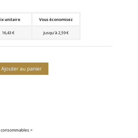
ix unitaire
Vous économisez
16,43 €
Jusqu'à 2,59 €
Ajouter au panier
es consommables >