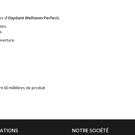
es d'
Oxydant Welloxon Perfect
).
tes.
s.
uverture.
60 millilitres de produit.
ATIONS
NOTRE SOCIÉTÉ