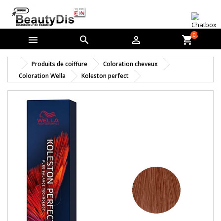
0



shopping_cart
Produits de coiffure
Coloration cheveux
Coloration Wella
Koleston perfect