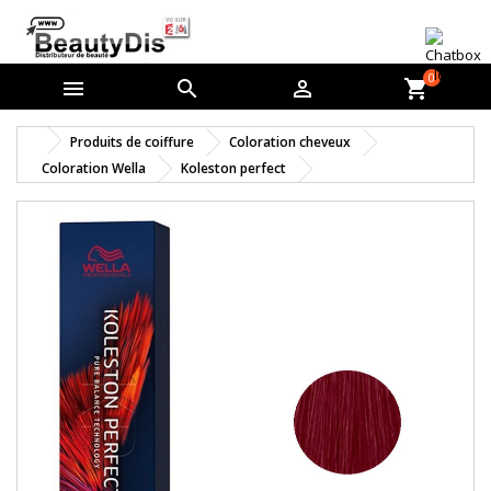
0



shopping_cart
Produits de coiffure
Coloration cheveux
Coloration Wella
Koleston perfect