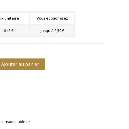
ix unitaire
Vous économisez
16,43 €
Jusqu'à 2,59 €
Ajouter au panier
es consommables >