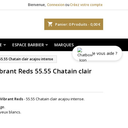
Bienvenue,
Connexion
ou
Créez votre compte
shopping_cart
Panier:
0
Produits - 0,00 €
E
ESPACE BARBIER
MARQUES
Je vous aide ?
5.55 Chatain clair acajou intense
brant Reds 55.55 Chatain clair
 Vibrant Reds
- 55.55 Chatain clair acajou intense.
ge.
veux blancs.