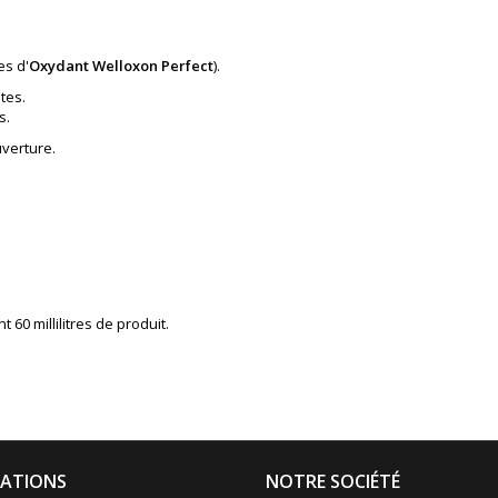
es d'
Oxydant Welloxon Perfect
).
tes.
s.
uverture.
60 millilitres de produit.
ATIONS
NOTRE SOCIÉTÉ