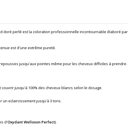
nd doré perlé
est la coloration professionnelle incontournable élaboré par
tenue est d'une extrême pureté.
 repousses jusqu'aux pointes même pour les cheveux difficiles à prendre.
eut couvrir jusqu'à 100% des cheveux blancs selon le dosage.
r un eclaircissement jusqu'à 3 tons.
es d'
Oxydant Welloxon Perfect
).