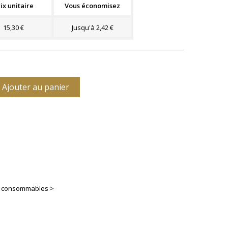
ix unitaire
Vous économisez
15,30 €
Jusqu'à 2,42 €
Ajouter au panier
es consommables >