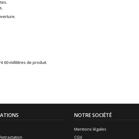
tes.
s.
uverture.
60 millilitres de produit.
ATIONS
NOTRE SOCIÉTÉ
Mentions légales
Retractation
CGV