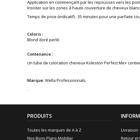
Application en commençant par les repousses vers les poin
Insister sur les zones à haute couverture de cheveux blanc
Temps de pose (indicatif) : 35 minutes pour une parfaite co
Coloris :
Blond doré perlé
.
Contenance :
Un tube de coloration cheveux Koleston Perfect Me+ contient 
Marque
: Wella Professionnals.
.
PRODUITS
INFORM
Toutes les marques de A à Z
Livraison
Nos Bons Plans Mobilier
Retour et 