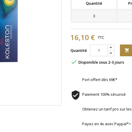
Quantité
Pr
3
16,10 €
TTC
Quantité


Disponible sous 2-3 jours
Port offert dès 69€*
Paiement 100% sécurisé
Obtenez un tarif pro sur l
Payez en 4x avec Paypal*>