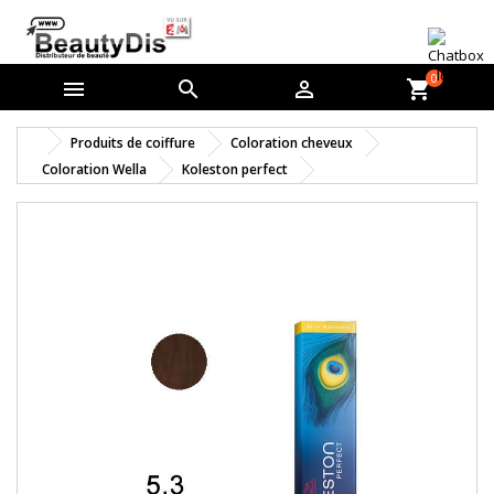
0



shopping_cart
Produits de coiffure
Coloration cheveux
Coloration Wella
Koleston perfect