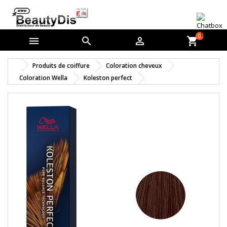
0



shopping_cart
Produits de coiffure
Coloration cheveux
Coloration Wella
Koleston perfect