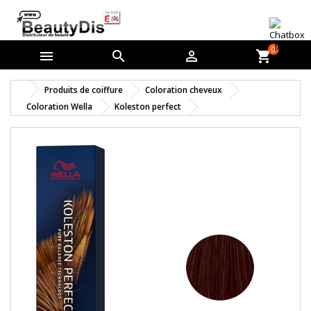
0



shopping_cart
Produits de coiffure
Coloration cheveux
Coloration Wella
Koleston perfect