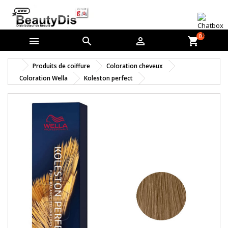
0



shopping_cart
Produits de coiffure
Coloration cheveux
Coloration Wella
Koleston perfect