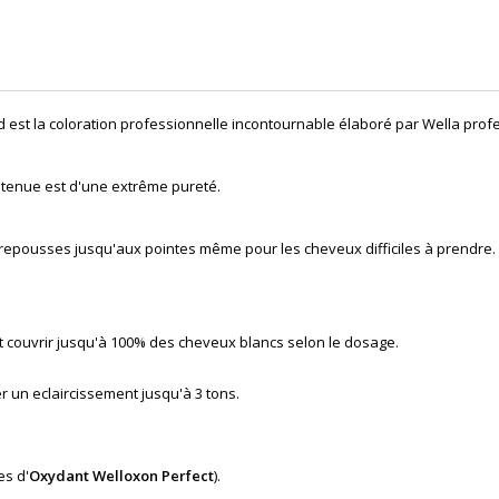
d est la coloration professionnelle incontournable élaboré par Wella prof
btenue est d'une extrême pureté.
 repousses jusqu'aux pointes même pour les cheveux difficiles à prendre.
eut couvrir jusqu'à 100% des cheveux blancs selon le dosage.
r un eclaircissement jusqu'à 3 tons.
es d'
Oxydant Welloxon Perfect
).