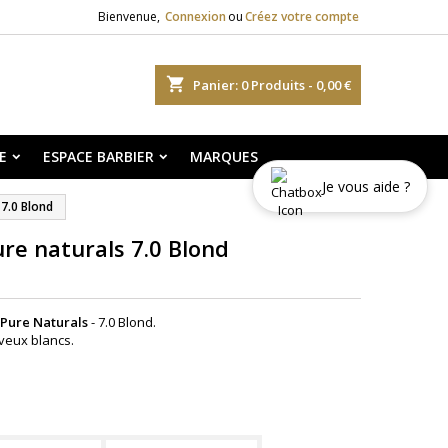
Bienvenue,
Connexion
ou
Créez votre compte
shopping_cart
Panier:
0
Produits - 0,00 €
E
ESPACE BARBIER
MARQUES
Je vous aide ?
 7.0 Blond
re naturals 7.0 Blond
 Pure Naturals
-
7.0 Blond
.
veux blancs.