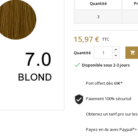
Quantité
Pr
3
15,97 €
TTC
Quantité


Disponible sous 2-3 jours
Port offert dès 69€*
Paiement 100% sécurisé
Obtenez un tarif pro sur l
Payez en 4x avec Paypal*>