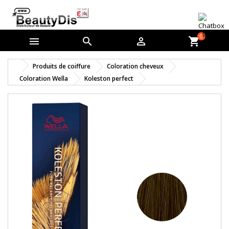
0



shopping_cart
Produits de coiffure
Coloration cheveux
Coloration Wella
Koleston perfect