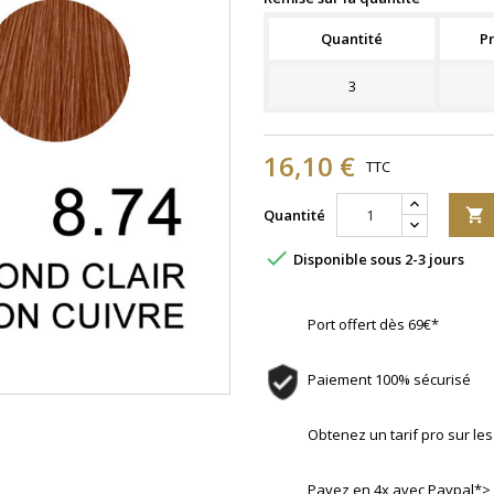
Quantité
Pr
3
16,10 €
TTC
Quantité


Disponible sous 2-3 jours
Port offert dès 69€*
Paiement 100% sécurisé
Obtenez un tarif pro sur l
Payez en 4x avec Paypal*>