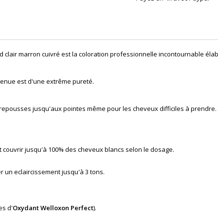
d clair marron cuivré
est la coloration professionnelle incontournable éla
tenue est d'une extrême pureté.
 repousses jusqu'aux pointes même pour les cheveux difficiles à prendre.
eut couvrir jusqu'à 100% des cheveux blancs selon le dosage.
r un eclaircissement jusqu'à 3 tons.
es d'
Oxydant Welloxon Perfect
).