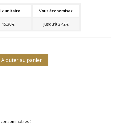
ix unitaire
Vous économisez
15,30 €
Jusqu'à 2,42 €
Ajouter au panier
es consommables >