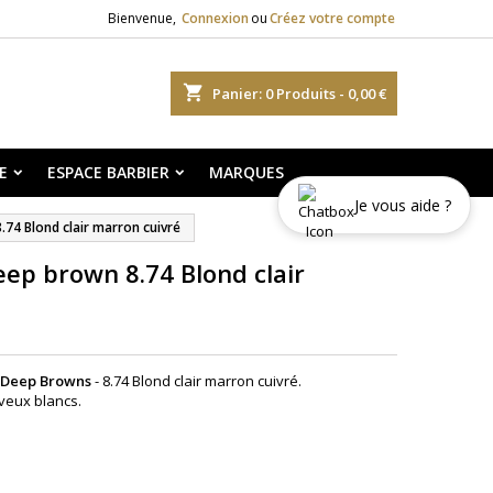
Bienvenue,
Connexion
ou
Créez votre compte
shopping_cart
Panier:
0
Produits - 0,00 €
E
ESPACE BARBIER
MARQUES
Je vous aide ?
74 Blond clair marron cuivré
eep brown 8.74 Blond clair
+ Deep Browns
- 8.74 Blond clair marron cuivré.
veux blancs.