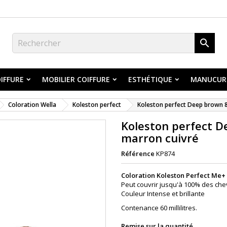

IFFURE
MOBILIER COIFFURE
ESTHÉTIQUE
MANUCUR
Coloration Wella
Koleston perfect
Koleston perfect Deep brown 8.
Koleston perfect D
marron cuivré
Référence
KP874
Coloration Koleston Perfect Me
Peut couvrir jusqu'à 100% des che
Couleur Intense et brillante
Contenance 60 millilitres.
Remise sur la quantité