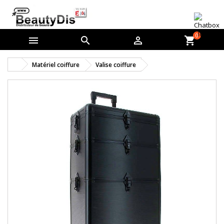
0



shopping_cart
Matériel coiffure
Valise coiffure