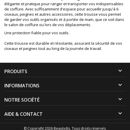
élégante et pratique pour ranger et transporter vos indispensables
de coiffure. Avec suffisamment d'espace pour accueillir jusqu'à 6
ciseaux, peignes et autres accessoires, cette trousse vous permet
de garder vos outils organisés et à portée de main, que ce soit dans
le salon de coiffure ou lors de vos déplacements.
Une protection fiable pour vos outils.
Cette trousse est durable et résistante, assurant la sécurité de vos
ciseaux et peignes tout au long de la journée de travail.

PRODUITS

INFORMATIONS

NOTRE SOCIÉTÉ

AIDE & CONTACT
© Copyright 2026 Beautydis. Tous droits réservés.