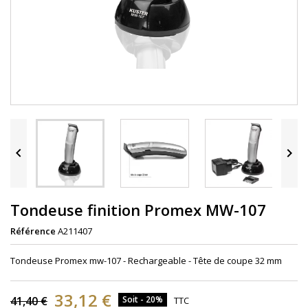


Tondeuse finition Promex MW-107
Référence
A211407
Tondeuse Promex mw-107 - Rechargeable - Tête de coupe 32 mm
33,12 €
41,40 €
Soit - 20%
TTC