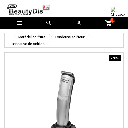
0



shopping_cart
Matériel coiffure
Tondeuse coiffeur
Tondeuse de finition
-20%