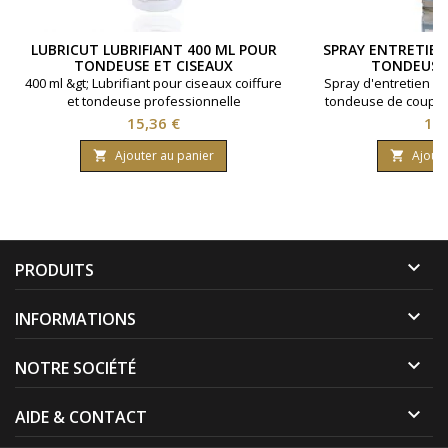
LUBRICUT LUBRIFIANT 400 ML POUR
SPRAY ENTRETIEN
TONDEUSE ET CISEAUX
TONDEUSE
400 ml &gt; Lubrifiant pour ciseaux coiffure
Spray d'entretien po
et tondeuse professionnelle
tondeuse de coupe.
par Panasonic Conten
Prix
Pri
15,36 €
12,
Ajouter au panier
Ajoute



PRODUITS

INFORMATIONS

NOTRE SOCIÉTÉ

AIDE & CONTACT