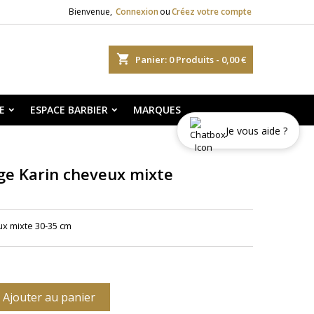
Bienvenue,
Connexion
ou
Créez votre compte
shopping_cart
Panier:
0
Produits - 0,00 €
E
ESPACE BARBIER
MARQUES
Je vous aide ?
ge Karin cheveux mixte
ux mixte 30-35 cm
Ajouter au panier