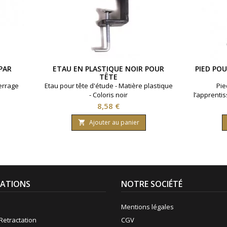
PAR
ETAU EN PLASTIQUE NOIR POUR
PIED POU
TÊTE
errage
Etau pour tête d'étude - Matière plastique
Pie
- Coloris noir
l’apprentis
Prix
8,58 €
Ajouter au panier

ATIONS
NOTRE SOCIÉTÉ
Mentions légales
Retractation
CGV