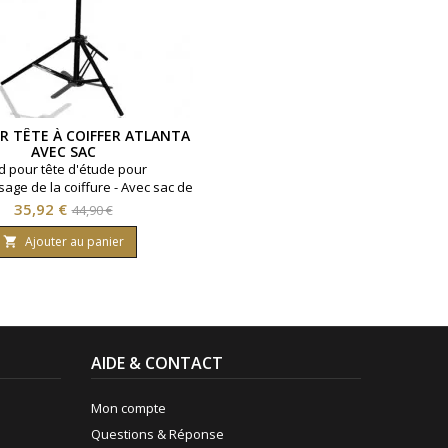
R TÊTE À COIFFER ATLANTA
AVEC SAC
d pour tête d'étude pour
sage de la coiffure - Avec sac de
transport.
Prix
Prix
35,92 €
44,90 €
de
Ajouter au panier

base
AIDE & CONTACT
Mon compte
Questions & Réponse