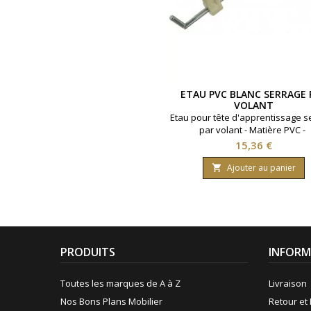
ETAU PVC BLANC SERRAGE 
VOLANT
Etau pour tête d'apprentissage s
par volant - Matière PVC -
Prix
15,36 €
Ajouter au panier

PRODUITS
INFORM
Toutes les marques de A à Z
Livraison
Nos Bons Plans Mobilier
Retour et 