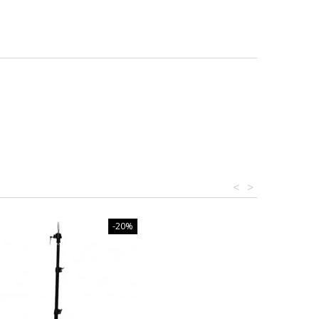
<
>
-20%