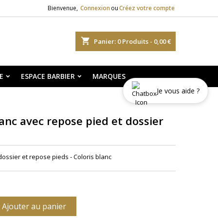
Bienvenue,
Connexion
ou
Créez votre compte
shopping_cart
Panier:
0
Produits - 0,00 €
E
ESPACE BARBIER
MARQUES
Je vous aide ?
anc avec repose pied et dossier
ossier et repose pieds - Coloris blanc
Ajouter au panier