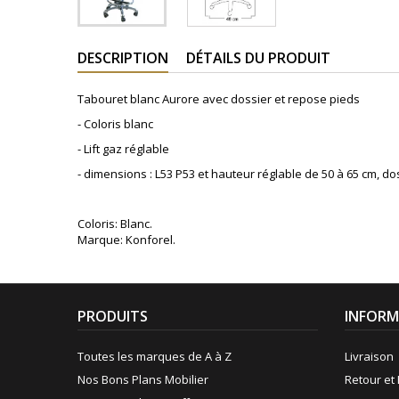
DESCRIPTION
DÉTAILS DU PRODUIT
Tabouret blanc Aurore avec dossier et repose pieds
- Coloris blanc
- Lift gaz réglable
- dimensions : L53 P53 et hauteur réglable de 50 à 65 cm, do
Coloris: Blanc.
Marque: Konforel.
PRODUITS
INFORM
Toutes les marques de A à Z
Livraison
Nos Bons Plans Mobilier
Retour et 