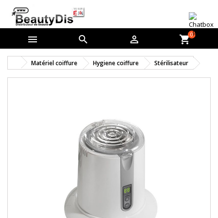
0



shopping_cart
Matériel coiffure
Hygiene coiffure
Stérilisateur