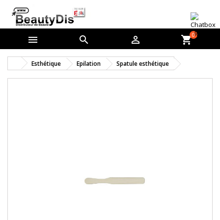
0



shopping_cart
Esthétique
Epilation
Spatule esthétique