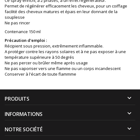
Ce spray enrichi, à 2 phases, a un effet régénérateur.
Permet de régénérer efficacement les cheveux, pour un coiffage
facilité des cheveux matures et épais en leur donnant de la
souplesse
Ne pas rincer
Contenance 150 ml
Précaution d'emploi :
Récipient sous pression, extrêmement inflammable.
A protéger contre les rayons solaires et à ne pas exposer à une
température supérieure à 50 degrés
Ne pas percer ou brûler même après usage
Ne pas vaporiser vers une flamme ou un corps incandescent
Conserver à l'écart de toute flammme

PRODUITS

INFORMATIONS

NOTRE SOCIÉTÉ