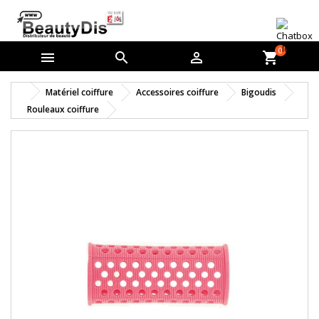
0



shopping_cart
Matériel coiffure
Accessoires coiffure
Bigoudis
Rouleaux coiffure