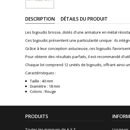
DESCRIPTION
DÉTAILS DU PRODUIT
Les bigoudis brosse, dotés d'une armature en métal résistan
Ces bigoudis présentent une particularité unique : ils intègr
Grâce à leur conception astucieuse, ces bigoudis favorisent
Pour obtenir des résultats parfaits, il est recommandé d'ut
Chaque lot comprend 12 unités de bigoudis, offrant ainsi u
Caractéristiques :
Taille : 40 mm
Diamètre : 18 mm
Coloris : Rouge
PRODUITS
INFORM
Toutes les marques de A à Z
Livraison