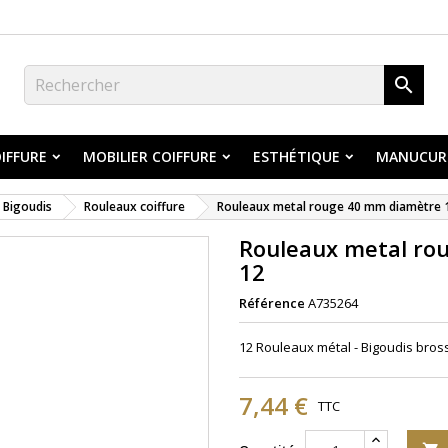

IFFURE
MOBILIER COIFFURE
ESTHÉTIQUE
MANUCUR
Bigoudis
Rouleaux coiffure
Rouleaux metal rouge 40 mm diamètre 
Rouleaux metal ro
12
Référence
A735264
12 Rouleaux mé
tal
- Bigoudis bross
7,44 €
TTC