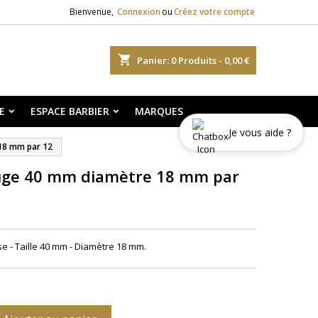
Bienvenue,
Connexion
ou
Créez votre compte
shopping_cart
Panier:
0
Produits - 0,00 €
E
ESPACE BARBIER
MARQUES
Je vous aide ?
18 mm par 12
uge 40 mm diamètre 18 mm par
e - Taille
40 mm - D
iamètre 18 mm.