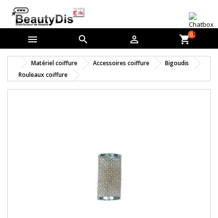
0



shopping_cart
Matériel coiffure
Accessoires coiffure
Bigoudis
Rouleaux coiffure