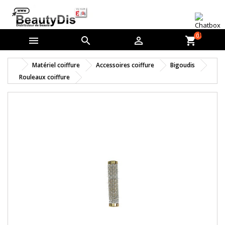
0



shopping_cart
Matériel coiffure
Accessoires coiffure
Bigoudis
Rouleaux coiffure