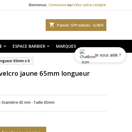
Bienvenue,
Connexion
ou
Créez votre compte
shopping_cart
Panier:
0
Produits - 0,00 €
E
ESPACE BARBIER
MARQUES
Je vous aide ?
longueur 65mm x 6
 velcro jaune 65mm longueur
 - Diamètre 65 mm - Taille 65mm