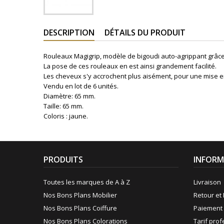
DESCRIPTION
DÉTAILS DU PRODUIT
Rouleaux Magigrip, modèle de bigoudi auto-agrippant grâce à
La pose de ces rouleaux en est ainsi grandement facilité.
Les cheveux s'y accrochent plus aisément, pour une mise en
Vendu en lot de 6 unités.
Diamètre: 65 mm.
Taille: 65 mm.
Coloris : jaune.
PRODUITS
INFORM
Toutes les marques de A à Z
Livraison
Nos Bons Plans Mobilier
Retour et 
Nos Bons Plans Coiffure
Paiement 
Nos Bons Plans Colorations
Tarif pro