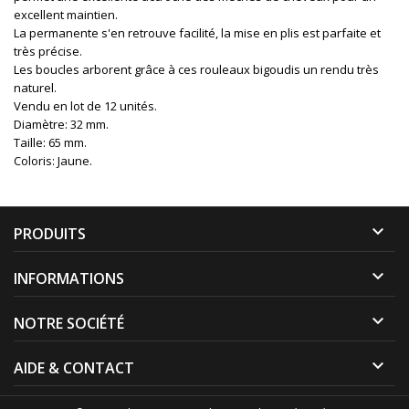
excellent maintien.
La permanente s'en retrouve
facilité, la mise en plis est parfaite et
très précise.
Les boucles arborent grâce à
ces rouleaux bigoudis
un rendu très
naturel.
Vendu en lot de 12 unités.
Diamètre: 32 mm.
Taille: 65 mm.
Coloris: Jaune.

PRODUITS

INFORMATIONS

NOTRE SOCIÉTÉ

AIDE & CONTACT