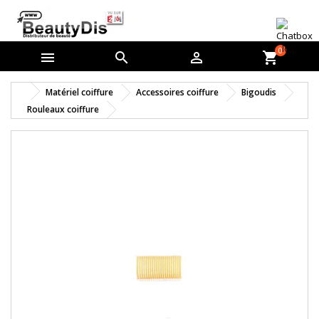
0



shopping_cart
Matériel coiffure
Accessoires coiffure
Bigoudis
Rouleaux coiffure