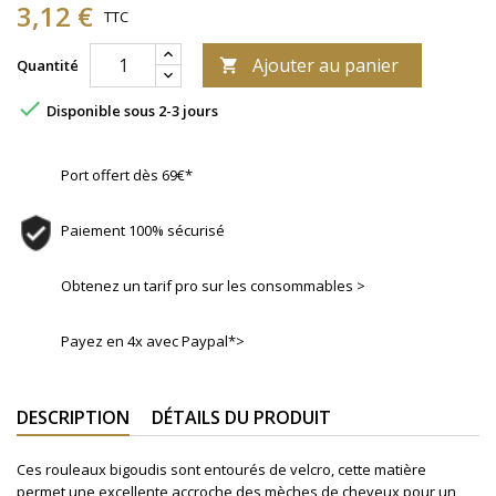
3,12 €
TTC
Ajouter au panier
Quantité


Disponible sous 2-3 jours
Port offert dès 69€*
Paiement 100% sécurisé
Obtenez un tarif pro sur les consommables >
Payez en 4x avec Paypal*>
DESCRIPTION
DÉTAILS DU PRODUIT
Ces rouleaux bigoudis sont entourés de velcro, cette matière
permet
une excellente accroche des mèches de cheveux pour un