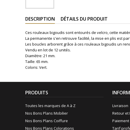
DESCRIPTION
DÉTAILS DU PRODUIT
Ces rouleaux bigoudis sont entourés de velcro, cette matiè
La permanente s'en retrouve
facilité, la mise en plis est par
Les boucles arborent grâce à
ces rouleaux bigoudis
un rend
Vendu en lot de 12 unités.
Diamètre: 21 mm.
Taille: 65 mm.
Coloris: Vert.
PRODUITS
INFORM
Toutes les marques de A à Z
Livraison
Nos Bons Plans Mobilier
Retour et 
Nos Bons Plans Coiffure
Paiement 
Nos Bons Plans Colorations
Tarif pro