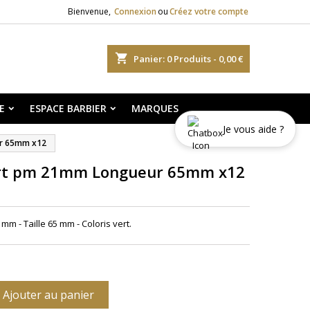
Bienvenue,
Connexion
ou
Créez votre compte
shopping_cart
Panier:
0
Produits - 0,00 €
E
ESPACE BARBIER
MARQUES
Je vous aide ?
ur 65mm x12
ert pm 21mm Longueur 65mm x12
mm - Taille 65 mm - Coloris vert.
Ajouter au panier