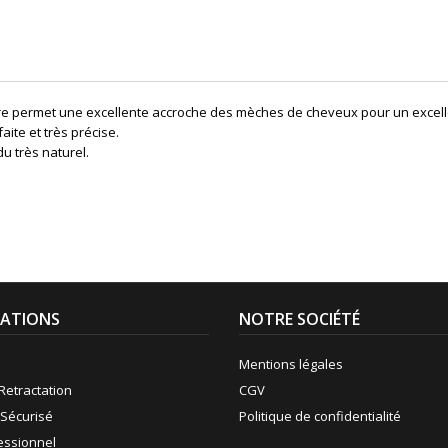
re
permet
une excellente accroche des mèches de cheveux pour un excell
faite et très précise.
u très naturel.
ATIONS
NOTRE SOCIÉTÉ
Mentions légales
Retractation
CGV
Sécurisé
Politique de confidentialité
fessionnel