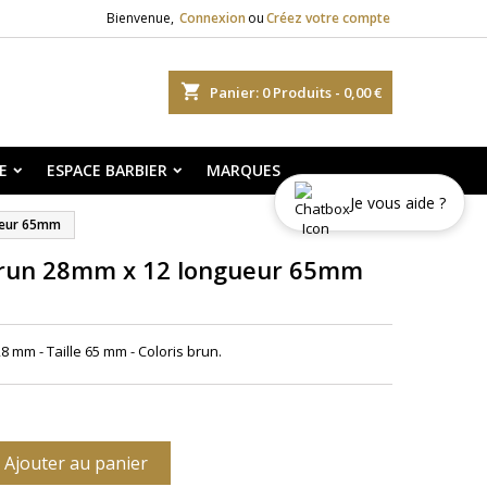
Bienvenue,
Connexion
ou
Créez votre compte
shopping_cart
Panier:
0
Produits - 0,00 €
E
ESPACE BARBIER
MARQUES
Je vous aide ?
ueur 65mm
brun 28mm x 12 longueur 65mm
28
mm - Taille 6
5 mm - Coloris brun.
Ajouter au panier