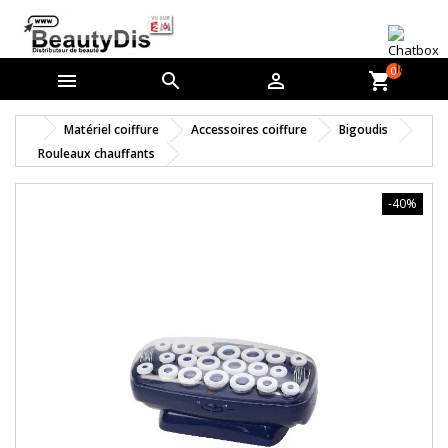
0



shopping_cart
Matériel coiffure
Accessoires coiffure
Bigoudis
Rouleaux chauffants
-40%