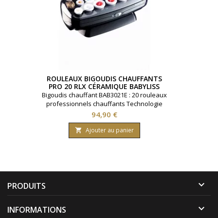
ROULEAUX BIGOUDIS CHAUFFANTS
PRO 20 RLX CÉRAMIQUE BABYLISS
PRO
Bigoudis chauffant BAB3021E : 20 rouleaux
professionnels chauffants Technologie
Céramique par Babyliss Pro
Prix
94,90 €
Ajouter au panier


PRODUITS

INFORMATIONS