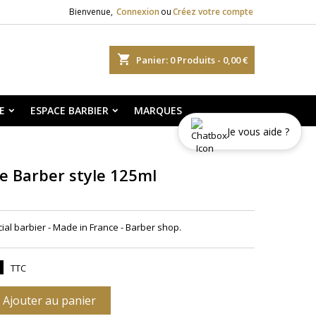
Bienvenue,
Connexion
ou
Créez votre compte
shopping_cart
Panier:
0
Produits - 0,00 €
E
ESPACE BARBIER
MARQUES
Je vous aide ?
e Barber style 125ml
al barbier - Made in France - Barber shop.
TTC
Ajouter au panier