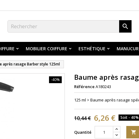

IFFURE
MOBILIER COIFFURE
ESTHÉTIQUE
MANUCUR
 après rasage Barber style 125ml
Baume après rasag
-40%
Référence
A180243
125 ml > Baume après rasage spéci
6,26 €
10,44 €
Soit - 40%
Quantité
