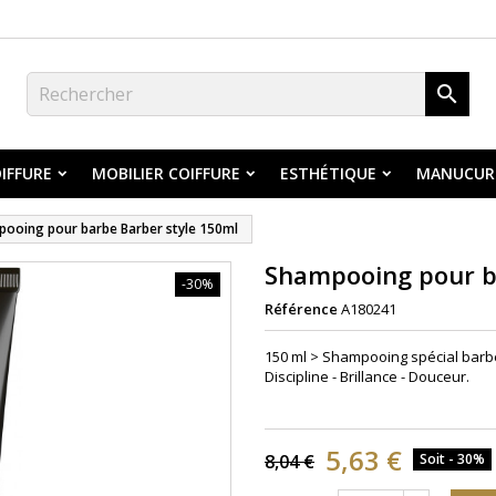

IFFURE
MOBILIER COIFFURE
ESTHÉTIQUE
MANUCUR
ooing pour barbe Barber style 150ml
Shampooing pour b
-30%
Référence
A180241
150 ml > Shampooing spécial barbe 
Discipline - Brillance - Douceur.
5,63 €
8,04 €
Soit - 30%