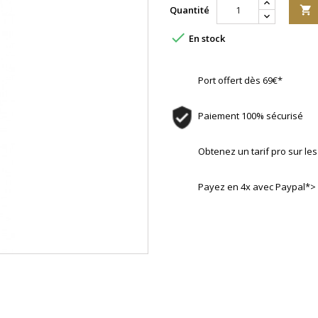
Quantité


En stock
Port offert dès 69€*
Paiement 100% sécurisé
Obtenez un tarif pro sur l
Payez en 4x avec Paypal*>