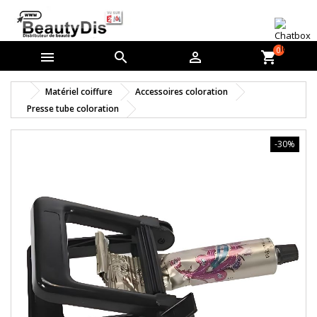
0



shopping_cart
Matériel coiffure
Accessoires coloration
Presse tube coloration
-30%