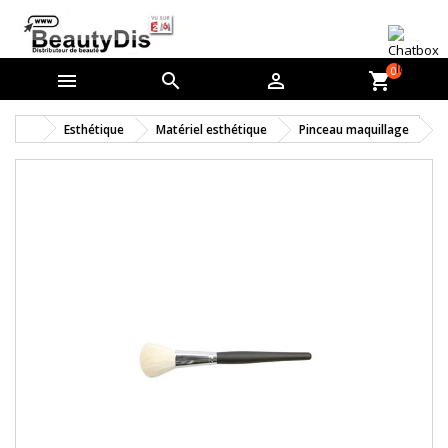
0



shopping_cart
Esthétique
Matériel esthétique
Pinceau maquillage