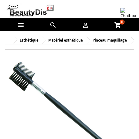
0



shopping_cart
Esthétique
Matériel esthétique
Pinceau maquillage