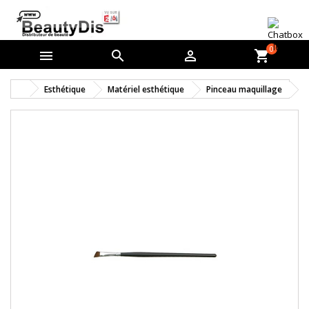
0



shopping_cart
Esthétique
Matériel esthétique
Pinceau maquillage